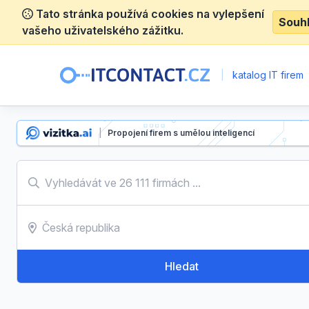
Tato stránka používá cookies na vylepšení
Souh
vašeho uživatelského zážitku.
|
katalog IT firem
|
Propojení firem s umělou inteligencí
Hledat