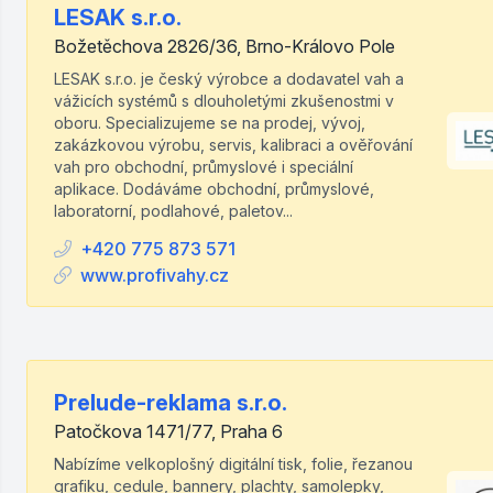
LESAK s.r.o.
Božetěchova 2826/36, Brno-Královo Pole
LESAK s.r.o. je český výrobce a dodavatel vah a
vážicích systémů s dlouholetými zkušenostmi v
oboru. Specializujeme se na prodej, vývoj,
zakázkovou výrobu, servis, kalibraci a ověřování
vah pro obchodní, průmyslové i speciální
aplikace. Dodáváme obchodní, průmyslové,
laboratorní, podlahové, paletov...
+420 775 873 571
www.profivahy.cz
Prelude-reklama s.r.o.
Patočkova 1471/77, Praha 6
Nabízíme velkoplošný digitální tisk, folie, řezanou
grafiku, cedule, bannery, plachty, samolepky,