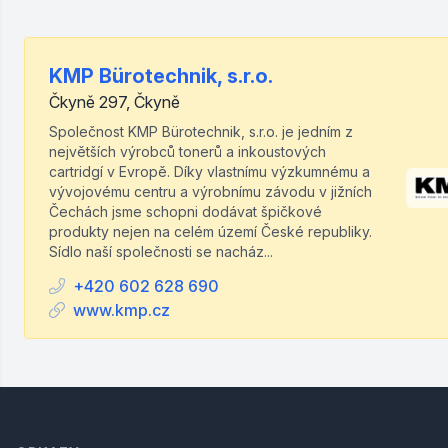
KMP Bürotechnik, s.r.o.
Čkyně 297, Čkyně
Společnost KMP Bürotechnik, s.r.o. je jedním z
největších výrobců tonerů a inkoustových
cartridgí v Evropě. Díky vlastnímu výzkumnému a
vývojovému centru a výrobnímu závodu v jižních
Čechách jsme schopni dodávat špičkové
produkty nejen na celém území České republiky.
Sídlo naší společnosti se nacház...
+420 602 628 690
www.kmp.cz
Footer