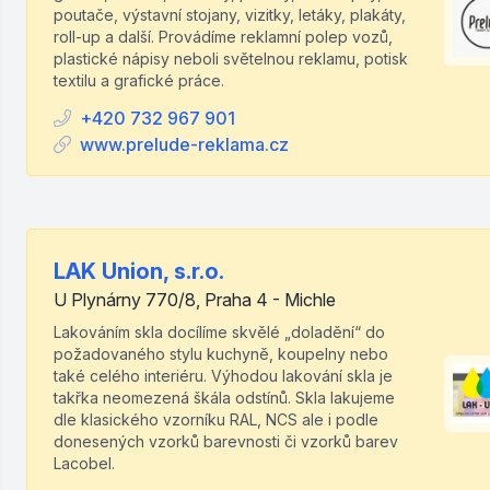
poutače, výstavní stojany, vizitky, letáky, plakáty,
roll-up a další. Provádíme reklamní polep vozů,
plastické nápisy neboli světelnou reklamu, potisk
textilu a grafické práce.
+420 732 967 901
www.prelude-reklama.cz
LAK Union, s.r.o.
U Plynárny 770/8, Praha 4 - Michle
Lakováním skla docílíme skvělé „doladění“ do
požadovaného stylu kuchyně, koupelny nebo
také celého interiéru. Výhodou lakování skla je
takřka neomezená škála odstínů. Skla lakujeme
dle klasického vzorníku RAL, NCS ale i podle
donesených vzorků barevnosti či vzorků barev
Lacobel.