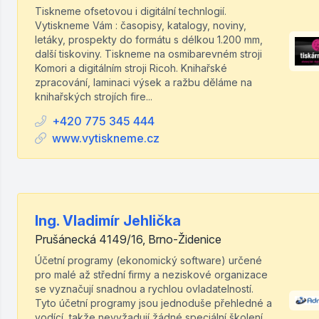
Tiskneme ofsetovou i digitální technlogií.
Vytiskneme Vám : časopisy, katalogy, noviny,
letáky, prospekty do formátu s délkou 1.200 mm,
další tiskoviny. Tiskneme na osmibarevném stroji
Komori a digitálním stroji Ricoh. Knihařské
zpracování, laminaci výsek a ražbu děláme na
knihařských strojích fire...
+420 775 345 444
www.vytiskneme.cz
Ing. Vladimír Jehlička
Prušánecká 4149/16, Brno-Židenice
Účetní programy (ekonomický software) určené
pro malé až střední firmy a neziskové organizace
se vyznačují snadnou a rychlou ovladatelností.
Tyto účetní programy jsou jednoduše přehledné a
vodící, takže nevyžadují žádné speciální školení.