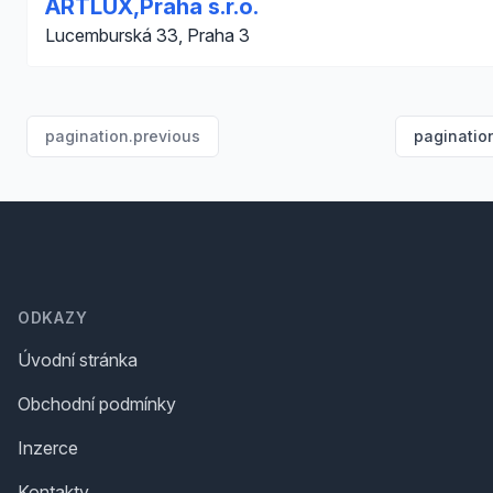
ARTLUX,Praha s.r.o.
Lucemburská 33, Praha 3
pagination.previous
paginatio
Footer
ODKAZY
Úvodní stránka
Obchodní podmínky
Inzerce
Kontakty