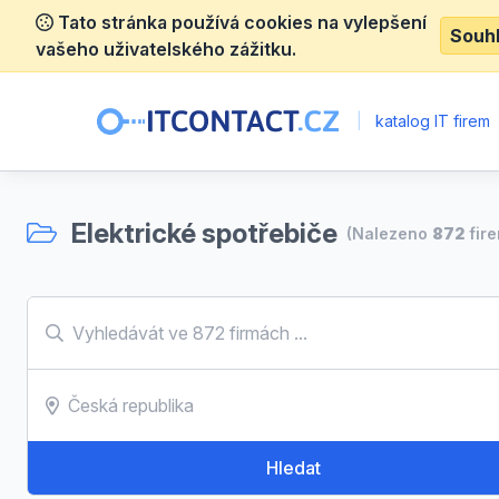
Tato stránka používá cookies na vylepšení
Souh
vašeho uživatelského zážitku.
|
katalog IT firem
Elektrické spotřebiče
(Nalezeno
872
fire
Hledat