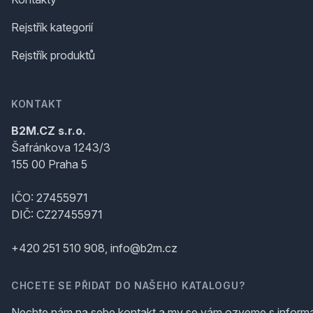
Rejstřík kategorií
Rejstřík produktů
KONTAKT
B2M.CZ s.r.o.
Šafránkova 1243/3
155 00 Praha 5
IČO: 27455971
DIČ: CZ27455971
+420 251 510 908, info@b2m.cz
CHCETE SE PŘIDAT DO NAŠEHO KATALOGU?
Nechte nám na sebe kontakt a my se vám ozveme s inform