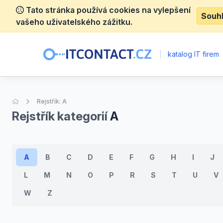
Tato stránka používá cookies na vylepšení
Souh
vašeho uživatelského zážitku.
|
katalog IT firem
Úvodní stránka
Rejstřík: A
Rejstřík kategorií
A
A
B
C
D
E
F
G
H
I
J
L
M
N
O
P
R
S
T
U
V
W
Z