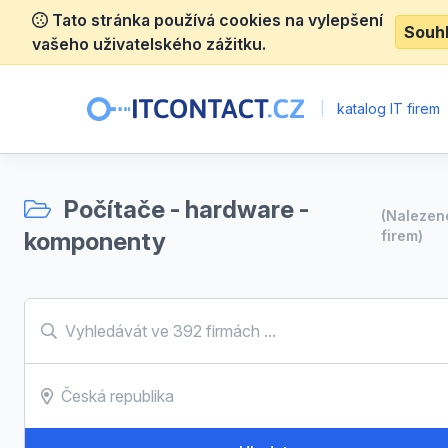
Tato stránka používá cookies na vylepšení
Souh
vašeho uživatelského zážitku.
|
katalog IT firem
Počítače - hardware -
(Naleze
komponenty
firem)