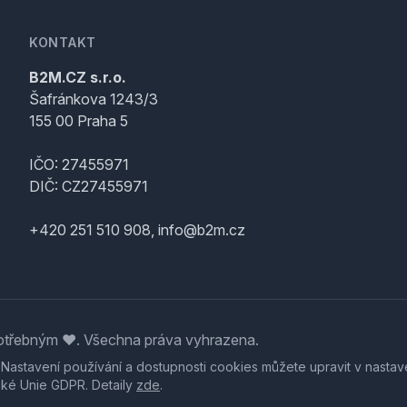
KONTAKT
B2M.CZ s.r.o.
Šafránkova 1243/3
155 00 Praha 5
IČO: 27455971
DIČ: CZ27455971
+420 251 510 908, info@b2m.cz
třebným ♥️. Všechna práva vyhrazena.
. Nastavení používání a dostupnosti cookies můžete upravit v nastav
ské Unie GDPR. Detaily
zde
.