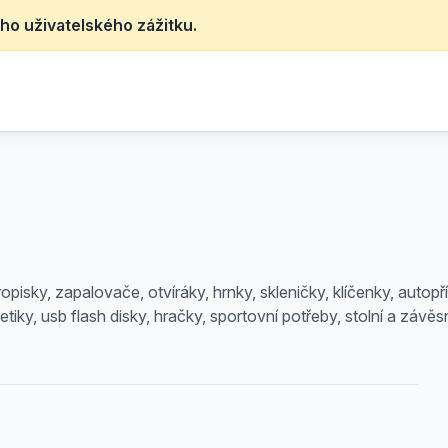
ho uživatelského zážitku.
opisky, zapalovače, otvíráky, hrnky, skleničky, klíčenky, autopř
iky, usb flash disky, hračky, sportovní potřeby, stolní a závěsn