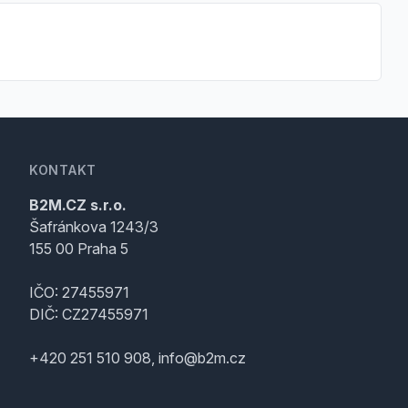
KONTAKT
B2M.CZ s.r.o.
Šafránkova 1243/3
155 00 Praha 5
IČO: 27455971
DIČ: CZ27455971
+420 251 510 908, info@b2m.cz