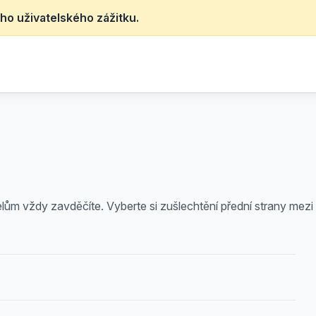
ho uživatelského zážitku.
elům vždy zavděčíte. Vyberte si zušlechtění přední strany me