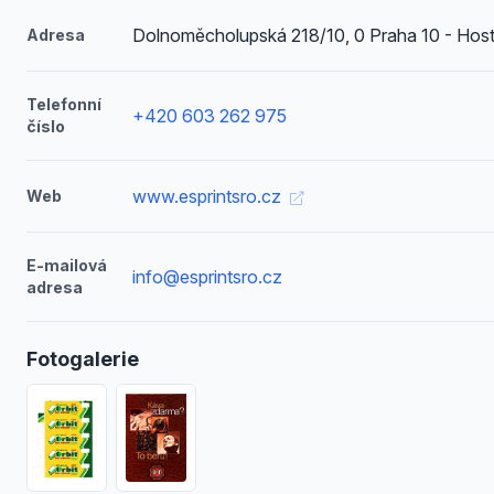
Dolnoměcholupská 218/10, 0 Praha 10 - Host
Adresa
Telefonní
+420 603 262 975
číslo
www.esprintsro.cz
Web
E-mailová
info@esprintsro.cz
adresa
Fotogalerie