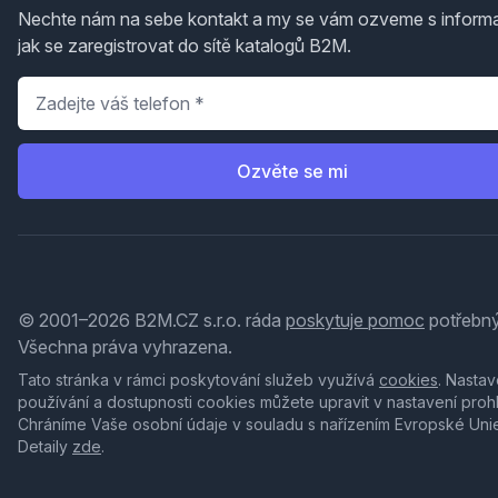
Nechte nám na sebe kontakt a my se vám ozveme s inform
jak se zaregistrovat do sítě katalogů B2M.
Telefon
*
Ozvěte se mi
© 2001–2026 B2M.CZ s.r.o. ráda
poskytuje pomoc
potřebný
Všechna práva vyhrazena.
Tato stránka v rámci poskytování služeb využívá
cookies
. Nastav
používání a dostupnosti cookies můžete upravit v nastavení proh
Chráníme Vaše osobní údaje v souladu s nařízením Evropské Uni
Detaily
zde
.