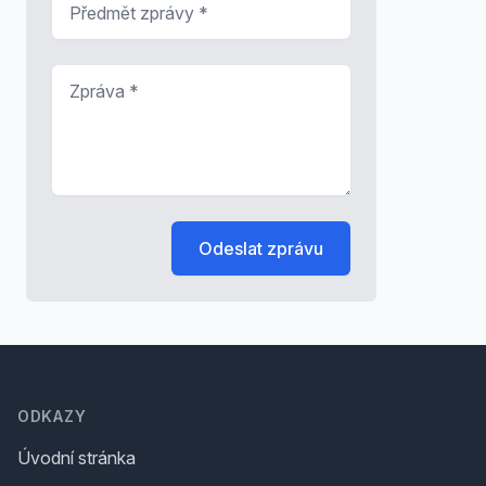
Zpráva
*
Odeslat zprávu
Footer
ODKAZY
Úvodní stránka