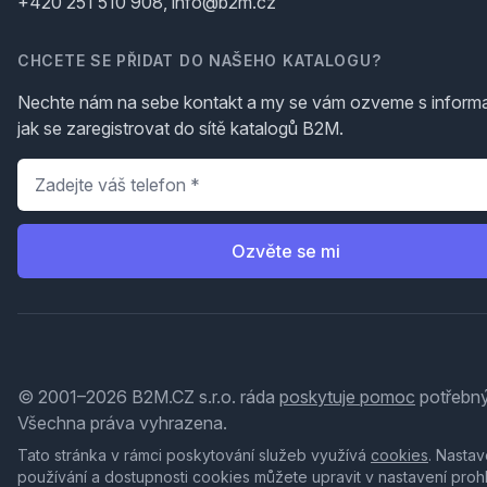
+420 251 510 908, info@b2m.cz
CHCETE SE PŘIDAT DO NAŠEHO KATALOGU?
Nechte nám na sebe kontakt a my se vám ozveme s inform
jak se zaregistrovat do sítě katalogů B2M.
Telefon
*
Ozvěte se mi
© 2001–2026 B2M.CZ s.r.o. ráda
poskytuje pomoc
potřebný
Všechna práva vyhrazena.
Tato stránka v rámci poskytování služeb využívá
cookies
. Nastav
používání a dostupnosti cookies můžete upravit v nastavení proh