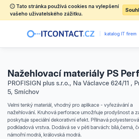
Tato stránka používá cookies na vylepšení
Souh
vašeho uživatelského zážitku.
|
katalog IT firem
Nažehlovací materiály PS Per
PROFISIGN plus s.r.o., Na Václavce 624/11 , P
5, Smíchov
Velmi tenký materiál, vhodný pro aplikace - vyřezávání a
nažehlování. Kruhová perforace umožńuje prodyšnost a z
poskytuje speciální dekorativní efekt. Přilnavá polyesterov
podkladová vrstva. Dodává se v pěti barvách: bílá,černá, č
námořní modrá, královská modrá.