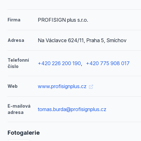
PROFISIGN plus s.r.o.
Firma
Na Václavce 624/11, Praha 5, Smíchov
Adresa
Telefonní
+420 226 200 190
,
+420 775 908 017
číslo
www.profisignplus.cz
Web
E-mailová
tomas.burda@profisignplus.cz
adresa
Fotogalerie