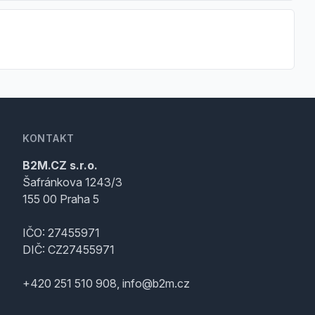
KONTAKT
B2M.CZ s.r.o.
Šafránkova 1243/3
155 00 Praha 5
IČO: 27455971
DIČ: CZ27455971
+420 251 510 908, info@b2m.cz