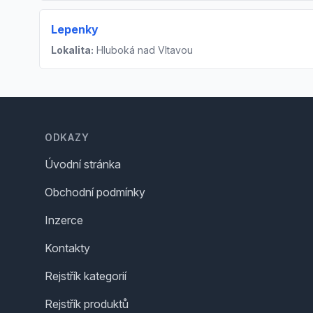
Lepenky
Lokalita:
Hluboká nad Vltavou
Footer
ODKAZY
Úvodní stránka
Obchodní podmínky
Inzerce
Kontakty
Rejstřík kategorií
Rejstřík produktů