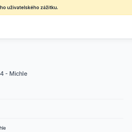
ho uživatelského zážitku.
 4 - Michle
hle