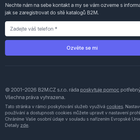
Nechte nám na sebe kontakt a my se vám ozveme s inform
jak se zaregistrovat do sítě katalogů B2M.
Telefon
*
Ozvěte se mi
© 2001–2026 B2M.CZ s.r.o. ráda
poskytuje pomoc
potřebný
Všechna práva vyhrazena.
Tato stránka v rámci poskytování služeb využívá
cookies
. Nastav
používání a dostupnosti cookies můžete upravit v nastavení proh
Chráníme Vaše osobní údaje v souladu s nařízením Evropské Uni
Detaily
zde
.