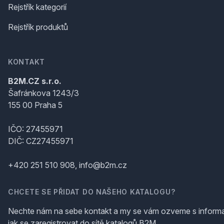
Rejstřík kategorií
Rejstřík produktů
KONTAKT
B2M.CZ s.r.o.
Šafránkova 1243/3
155 00 Praha 5
IČO: 27455971
DIČ: CZ27455971
+420 251 510 908, info@b2m.cz
CHCETE SE PŘIDAT DO NAŠEHO KATALOGU?
Nechte nám na sebe kontakt a my se vám ozveme s inform
jak se zaregistrovat do sítě katalogů B2M.