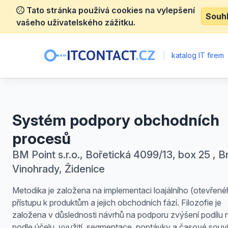
Tato stránka používá cookies na vylepšení
Souh
vašeho uživatelského zážitku.
|
katalog IT firem
Systém podpory obchodních
procesů
BM Point s.r.o., Bořetická 4099/13, box 25 , B
Vinohrady, Židenice
Metodika je založena na implementaci loajálního (otevřené
přístupu k produktům a jejich obchodních fází. Filozofie je
založena v důslednosti návrhů na podporu zvýšení podílu n
podle účelu, využití, segmentace, poptávky a časové souvis