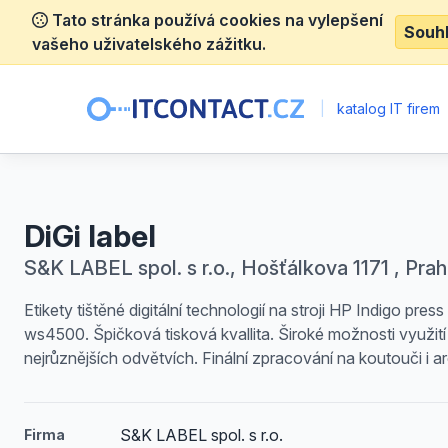
Tato stránka používá cookies na vylepšení
Souh
vašeho uživatelského zážitku.
|
katalog IT firem
DiGi label
S&K LABEL spol. s r.o., Hošťálkova 1171 , Prah
Etikety tištěné digitální technologií na stroji HP Indigo press
ws4500. Špičková tisková kvallita. Široké možnosti využití
nejrůznějších odvětvích. Finální zpracování na koutouči i a
S&K LABEL spol. s r.o.
Firma