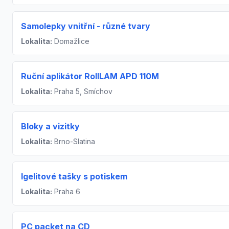
Samolepky vnitřní - různé tvary
Lokalita:
Domažlice
Ruční aplikátor RollLAM APD 110M
Lokalita:
Praha 5, Smíchov
Bloky a vizitky
Lokalita:
Brno-Slatina
Igelitové tašky s potiskem
Lokalita:
Praha 6
PC packet na CD