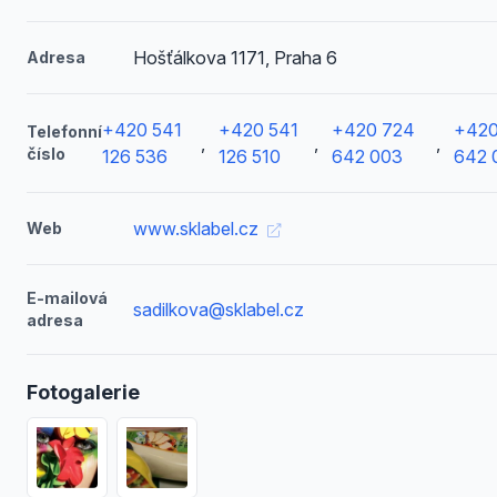
Hošťálkova 1171, Praha 6
Adresa
+420 541
+420 541
+420 724
+420
Telefonní
,
,
,
číslo
126 536
126 510
642 003
642 
www.sklabel.cz
Web
E-mailová
sadilkova@sklabel.cz
adresa
Fotogalerie