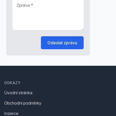
Zpráva
*
Odeslat zprávu
Footer
ODKAZY
Úvodní stránka
Obchodní podmínky
Inzerce