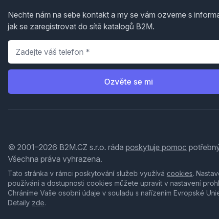
Nechte nám na sebe kontakt a my se vám ozveme s inform
jak se zaregistrovat do sítě katalogů B2M.
Telefon
*
Ozvěte se mi
© 2001–2026 B2M.CZ s.r.o. ráda
poskytuje pomoc
potřebný
Všechna práva vyhrazena.
Tato stránka v rámci poskytování služeb využívá
cookies
. Nastav
používání a dostupnosti cookies můžete upravit v nastavení proh
Chráníme Vaše osobní údaje v souladu s nařízením Evropské Uni
Detaily
zde
.