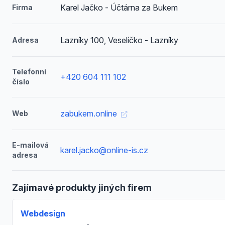
Karel Jačko - Účtárna za Bukem
Firma
Lazníky 100, Veselíčko - Lazníky
Adresa
Telefonní
+420 604 111 102
číslo
zabukem.online
Web
E-mailová
karel.jacko@online-is.cz
adresa
Zajímavé produkty jiných firem
Webdesign