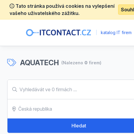
Tato stránka používá cookies na vylepšení
Souh
vašeho uživatelského zážitku.
|
katalog IT firem
AQUATECH
(Nalezeno
0
firem)
Hledat