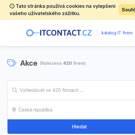
Tato stránka používá cookies na vylepšení
Souh
vašeho uživatelského zážitku.
|
katalog IT firem
Akce
(Nalezeno
420
firem)
Hledat