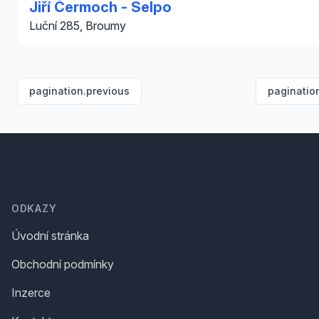
Jiří Čermoch - Selpo
Luční 285, Broumy
pagination.previous
paginatio
Footer
ODKAZY
Úvodní stránka
Obchodní podmínky
Inzerce