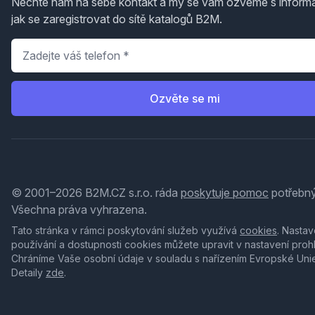
Nechte nám na sebe kontakt a my se vám ozveme s inform
jak se zaregistrovat do sítě katalogů B2M.
Telefon
*
Ozvěte se mi
© 2001–2026 B2M.CZ s.r.o. ráda
poskytuje pomoc
potřebný
Všechna práva vyhrazena.
Tato stránka v rámci poskytování služeb využívá
cookies
. Nastav
používání a dostupnosti cookies můžete upravit v nastavení proh
Chráníme Vaše osobní údaje v souladu s nařízením Evropské Uni
Detaily
zde
.