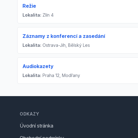
Režie
Lokalita:
Zlín 4
Záznamy z konferencí a zasedání
Lokalita:
Ostrava-Jih, Bělský Les
Audiokazety
Lokalita:
Praha 12, Modřany
Footer
ODKAZY
Úvodní stránka