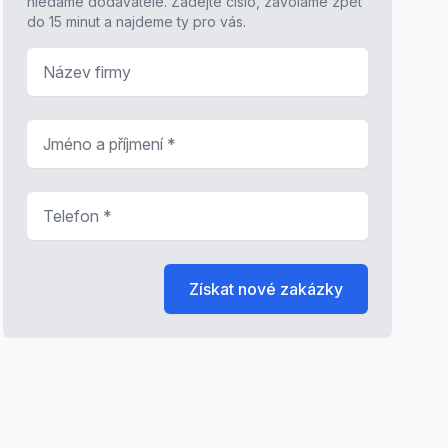
hledáme dodavatele. Zadejte číslo, zavoláme zpět
do 15 minut a najdeme ty pro vás.
Název firmy
Jméno a příjmení
*
Telefon
*
Získat nové zakázky