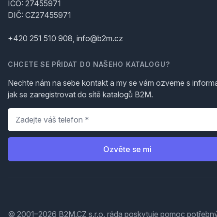
IČO: 27455971
DIČ: CZ27455971
+420 251 510 908, info@b2m.cz
CHCETE SE PŘIDAT DO NAŠEHO KATALOGU?
Nechte nám na sebe kontakt a my se vám ozveme s inform
jak se zaregistrovat do sítě katalogů B2M.
Telefon
*
Ozvěte se mi
© 2001–2026 B2M.CZ s.r.o. ráda
poskytuje pomoc
potřebný