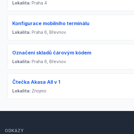
Lokalita:
Praha 4
Konfigurace mobilního terminálu
Lokalita:
Praha 6, Břevnov
Označení skladů čárovým kódem
Lokalita:
Praha 6, Břevnov
Čtečka Akasa All v 1
Lokalita:
Znojmo
Footer
ODKAZY