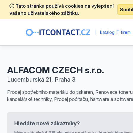
Tato stránka používá cookies na vylepšení
Souh
vašeho uživatelského zážitku.
|
katalog IT firem
ALFACOM CZECH s.r.o.
Lucemburská 21, Praha 3
Prodej spotřebního materiálu do tiskáren, Renovace toneru,
kancelářské techniky, Prodej počítaču, hartware a softwar
Hledáte nové zákazníky?
Máme aktuálně 6.618 aktivních poptávek u kterých hledáme