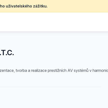
ho uživatelského zážitku.
.T.C.
ezentace, tvorba a realizace prestižních AV systémů v harmonick