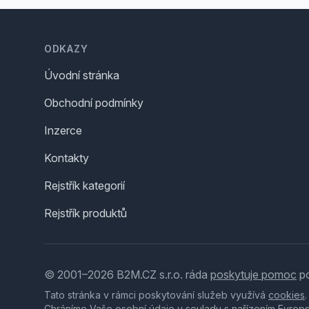
Footer
ODKAZY
Úvodní stránka
Obchodní podmínky
Inzerce
Kontakty
Rejstřík kategorií
Rejstřík produktů
© 2001–2026 B2M.CZ s.r.o. ráda
poskytuje pomoc
po
Tato stránka v rámci poskytování služeb využívá
cookies
Chráníme Vaše osobní údaje v souladu s nařízením Evrop