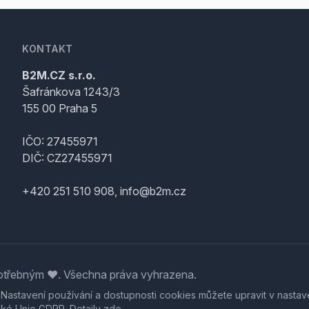
KONTAKT
B2M.CZ s.r.o.
Šafránkova 1243/3
155 00 Praha 5
IČO: 27455971
DIČ: CZ27455971
+420 251 510 908, info@b2m.cz
třebným ♥️. Všechna práva vyhrazena.
. Nastavení používání a dostupnosti cookies můžete upravit v nastav
ské Unie GDPR. Detaily
zde
.