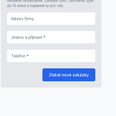
hledáme dodavatele. Zadejte číslo, zavoláme zpět
do 15 minut a najdeme ty pro vás.
Název firmy
Jméno a příjmení
*
Telefon
*
Získat nové zakázky