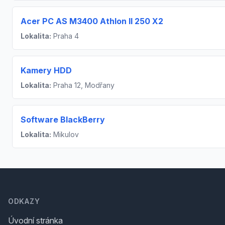
Acer PC AS M3400 Athlon II 250 X2
Lokalita:
Praha 4
Kamery HDD
Lokalita:
Praha 12, Modřany
Software BlackBerry
Lokalita:
Mikulov
Footer
ODKAZY
Úvodní stránka