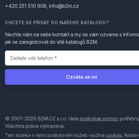
+420 251 510 908, info@b2m.cz
CHCETE SE PŘIDAT DO NAŠEHO KATALOGU?
Nechte nám na sebe kontakt a my se vám ozveme s inform
jak se zaregistrovat do sítě katalogů B2M.
Telefon
*
Ozvěte se mi
© 2001–2026 B2M.CZ s.r.o. ráda
poskytuje pomoc
potřebný
Všechna práva vyhrazena.
Tato stránka v rámci poskytování služeb využívá
cookies
. Nastav