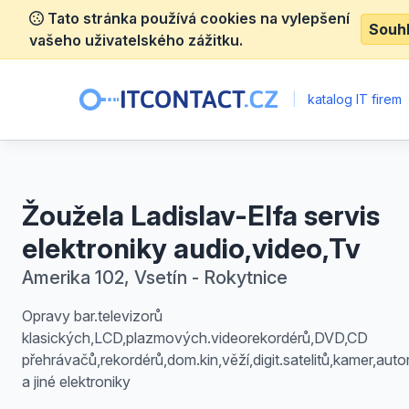
Tato stránka používá cookies na vylepšení
Souh
vašeho uživatelského zážitku.
|
katalog IT firem
Žoužela Ladislav-Elfa servis
elektroniky audio,video,Tv
Amerika 102, Vsetín - Rokytnice
Opravy bar.televizorů
klasických,LCD,plazmových.videorekordérů,DVD,CD
přehrávačů,rekordérů,dom.kin,věží,digit.satelitů,kamer,auto
a jiné elektroniky