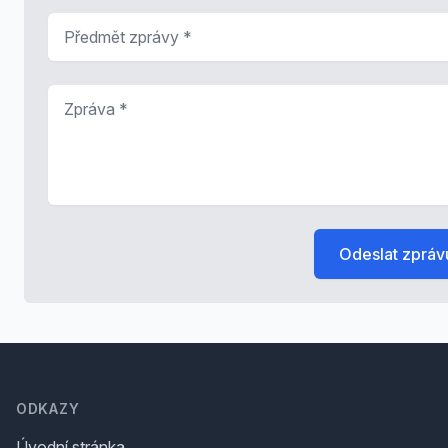
Předmět zprávy
*
Zpráva
*
Odeslat zpráv
Footer
ODKAZY
Úvodní stránka