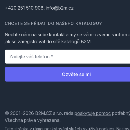
+420 251 510 908, info@b2m.cz
CHCETE SE PŘIDAT DO NAŠEHO KATALOGU?
Nechte nám na sebe kontakt a my se vám ozveme s inform
jak se zaregistrovat do sítě katalogů B2M.
Telefon
*
Ozvěte se mi
© 2001–2026 B2M.CZ s.r.o. ráda
poskytuje pomoc
potřebný
Všechna práva vyhrazena.
Tato stránka v rámci poskytování služeb využívá
cookies
. Nastav