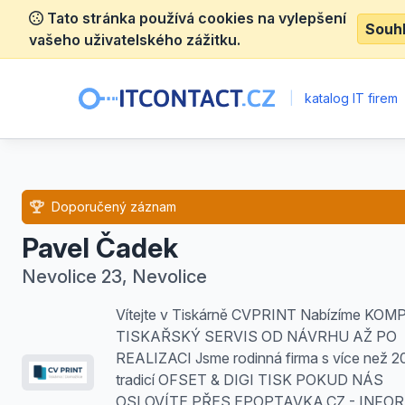
Tato stránka používá cookies na vylepšení
Souh
vašeho uživatelského zážitku.
|
katalog IT firem
Doporučený záznam
Pavel Čadek
Nevolice 23, Nevolice
Vítejte v Tiskárně CVPRINT Nabízíme KOM
TISKAŘSKÝ SERVIS OD NÁVRHU AŽ PO
REALIZACI Jsme rodinná firma s více než 20t
tradicí ​ OFSET & DIGI TISK POKUD NÁS
OSLOVÍTE PŘES EPOPTAVKA.CZ - INFO