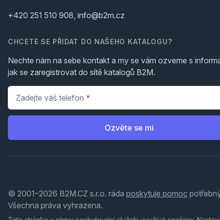
+420 251 510 908, info@b2m.cz
CHCETE SE PŘIDAT DO NAŠEHO KATALOGU?
Nechte nám na sebe kontakt a my se vám ozveme s inform
jak se zaregistrovat do sítě katalogů B2M.
Telefon
*
Ozvěte se mi
© 2001–2026 B2M.CZ s.r.o. ráda
poskytuje pomoc
potřebný
Všechna práva vyhrazena.
Tato stránka v rámci poskytování služeb využívá
cookies
. Nastav