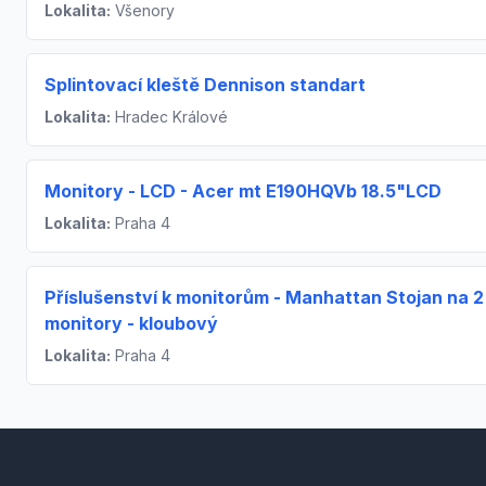
Lokalita:
Všenory
Splintovací kleště Dennison standart
Lokalita:
Hradec Králové
Monitory - LCD - Acer mt E190HQVb 18.5"LCD
Lokalita:
Praha 4
Příslušenství k monitorům - Manhattan Stojan na 
monitory - kloubový
Lokalita:
Praha 4
Footer