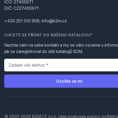
IČO: 27455971
DIČ: CZ27455971
+420 251 510 908, info@b2m.cz
CHCETE SE PŘIDAT DO NAŠEHO KATALOGU?
Nechte nám na sebe kontakt a my se vám ozveme s inform
jak se zaregistrovat do sítě katalogů B2M.
Telefon
*
Ozvěte se mi
© 2001–2026 B2M.CZ s.r.o. ráda
poskytuje pomoc
potřebný