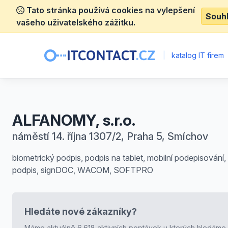
Tato stránka používá cookies na vylepšení
Souh
vašeho uživatelského zážitku.
|
katalog IT firem
ALFANOMY, s.r.o.
náměstí 14. října 1307/2, Praha 5, Smíchov
biometrický podpis, podpis na tablet, mobilní podepisování,
podpis, signDOC, WACOM, SOFTPRO
Hledáte nové zákazníky?
Máme aktuálně 6.618 aktivních poptávek u kterých hledáme