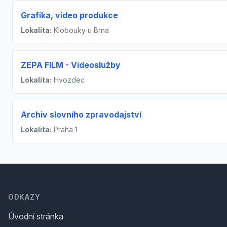
Grafika, video produkce
Lokalita:
Klobouky u Brna
ZEPA FILM - Videoslužby
Lokalita:
Hvozdec
Archiv slovního zpravodajství
Lokalita:
Praha 1
Footer
ODKAZY
Úvodní stránka