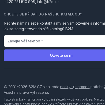
+420 251 510 908, info@b2m.cz
CHCETE SE PŘIDAT DO NAŠEHO KATALOGU?
Nechte nám na sebe kontakt a my se vám ozveme s inform
jak se zaregistrovat do sítě katalogů B2M.
Telefon
*
Ozvěte se mi
© 2001–2026 B2M.CZ s.r.o. ráda
poskytuje pomoc
potřebný
Všechna práva vyhrazena.
Tato stránka v rámci poskytování služeb využívá
cookies
. Nastav
používání a dostupnosti cookies můžete upravit v nastavení proh