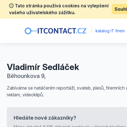
Tato stránka používá cookies na vylepšení
Souh
vašeho uživatelského zážitku.
|
katalog IT firem
Vladimír Sedláček
Běhounkova 9,
Zabíváme se natáčením reportáží, svateb, plesů, firemních 
reklam, videoklipů.
Hledáte nové zákazníky?
Máme aktuálně 6.618 aktivních poptávek u kterých hledáme