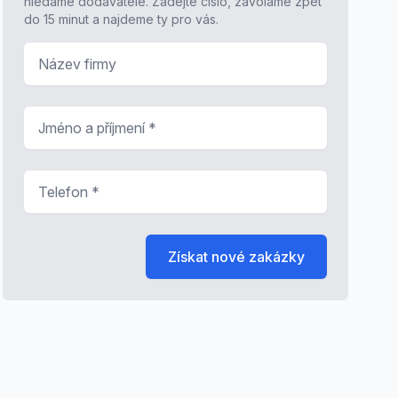
hledáme dodavatele. Zadejte číslo, zavoláme zpět
do 15 minut a najdeme ty pro vás.
Název firmy
Jméno a příjmení
*
Telefon
*
Získat nové zakázky