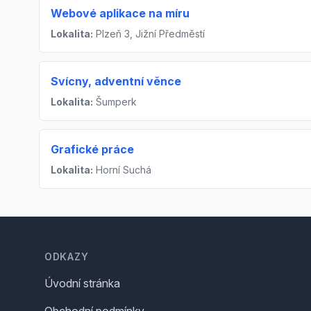
Webové aplikace na míru
Lokalita:
Plzeň 3, Jižní Předměstí
Svícny, adventní věnce
Lokalita:
Šumperk
Grafické práce
Lokalita:
Horní Suchá
Footer
ODKAZY
Úvodní stránka