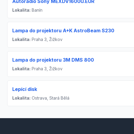
Autorádio Sony MEXDV1600U.EUR
Lokalita:
Banín
Lampa do projektoru A+K AstroBeam S230
Lokalita:
Praha 3, Žižkov
Lampa do projektoru 3M DMS 800
Lokalita:
Praha 3, Žižkov
Lepící disk
Lokalita:
Ostrava, Stará Bělá
Footer