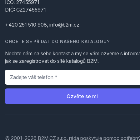
IČO: 27455971
DIČ: CZ27455971
+420 251 510 908, info@b2m.cz
CHCETE SE PŘIDAT DO NAŠEHO KATALOGU?
Nechte nám na sebe kontakt a my se vám ozveme s inform
jak se zaregistrovat do sítě katalogů B2M.
Telefon
*
Ozvěte se mi
© 2001–2026 B2M.CZ s.r.o. ráda
poskytuje pomoc
potřebný