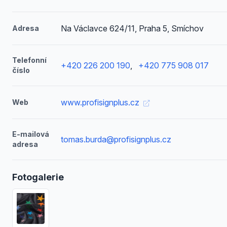
Na Václavce 624/11, Praha 5, Smíchov
Adresa
Telefonní
+420 226 200 190
,
+420 775 908 017
číslo
www.profisignplus.cz
Web
E-mailová
tomas.burda@profisignplus.cz
adresa
Fotogalerie