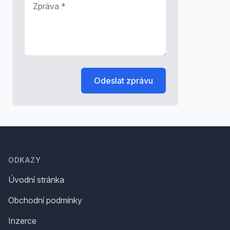
Odeslat zprávu
Footer
ODKAZY
Úvodní stránka
Obchodní podmínky
Inzerce