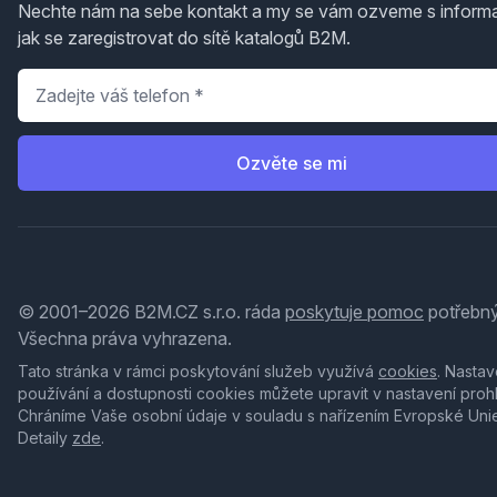
Nechte nám na sebe kontakt a my se vám ozveme s inform
jak se zaregistrovat do sítě katalogů B2M.
Telefon
*
Ozvěte se mi
© 2001–2026 B2M.CZ s.r.o. ráda
poskytuje pomoc
potřebný
Všechna práva vyhrazena.
Tato stránka v rámci poskytování služeb využívá
cookies
. Nastav
používání a dostupnosti cookies můžete upravit v nastavení proh
Chráníme Vaše osobní údaje v souladu s nařízením Evropské Uni
Detaily
zde
.