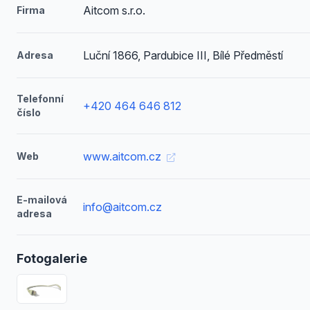
Aitcom s.r.o.
Firma
Luční 1866, Pardubice III, Bílé Předměstí
Adresa
Telefonní
+420 464 646 812
číslo
www.aitcom.cz
Web
E-mailová
info@aitcom.cz
adresa
Fotogalerie