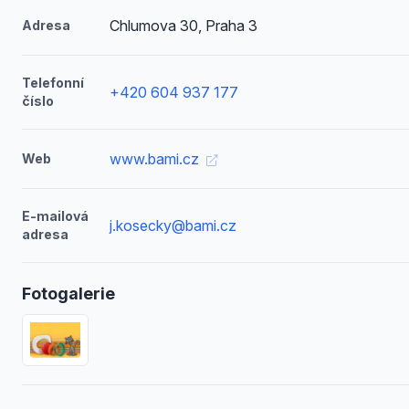
Chlumova 30, Praha 3
Adresa
Telefonní
+420 604 937 177
číslo
www.bami.cz
Web
E-mailová
j.kosecky@bami.cz
adresa
Fotogalerie