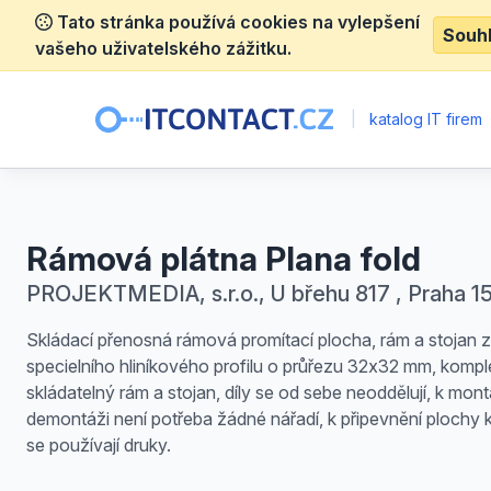
Tato stránka používá cookies na vylepšení
Souh
vašeho uživatelského zážitku.
|
katalog IT firem
Rámová plátna Plana fold
PROJEKTMEDIA, s.r.o., U břehu 817 , Praha 1
Skládací přenosná rámová promítací plocha, rám a stojan 
specielního hliníkového profilu o průřezu 32x32 mm, kompl
skládatelný rám a stojan, díly se od sebe neoddělují, k mont
demontáži není potřeba žádné nářadí, k připevnění plochy 
se používají druky.