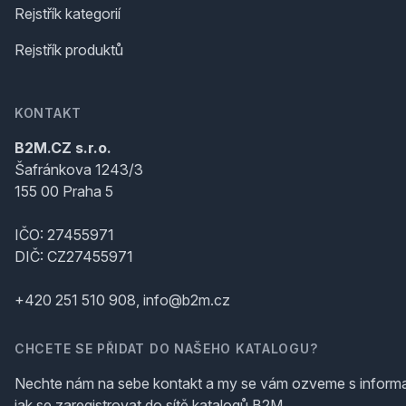
Rejstřík kategorií
Rejstřík produktů
KONTAKT
B2M.CZ s.r.o.
Šafránkova 1243/3
155 00 Praha 5
IČO: 27455971
DIČ: CZ27455971
+420 251 510 908, info@b2m.cz
CHCETE SE PŘIDAT DO NAŠEHO KATALOGU?
Nechte nám na sebe kontakt a my se vám ozveme s inform
jak se zaregistrovat do sítě katalogů B2M.