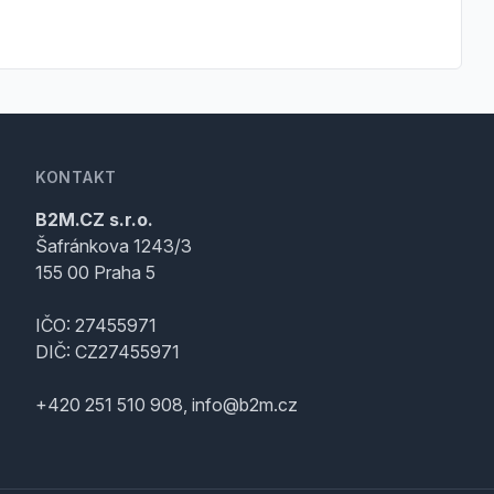
KONTAKT
B2M.CZ s.r.o.
Šafránkova 1243/3
155 00 Praha 5
IČO: 27455971
DIČ: CZ27455971
+420 251 510 908, info@b2m.cz