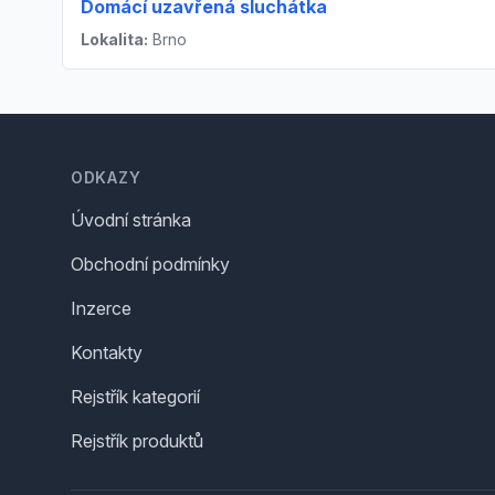
Domácí uzavřená sluchátka
Lokalita:
Brno
Footer
ODKAZY
Úvodní stránka
Obchodní podmínky
Inzerce
Kontakty
Rejstřík kategorií
Rejstřík produktů