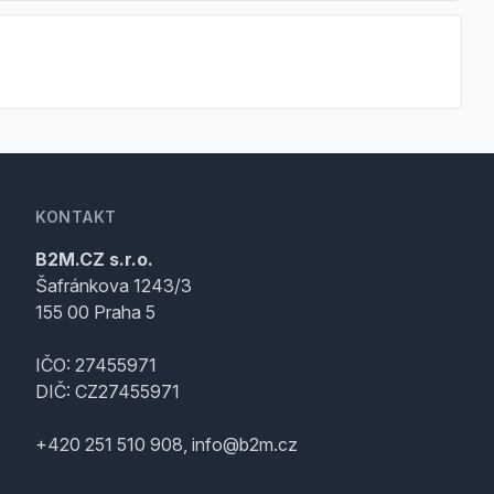
KONTAKT
B2M.CZ s.r.o.
Šafránkova 1243/3
155 00 Praha 5
IČO: 27455971
DIČ: CZ27455971
+420 251 510 908, info@b2m.cz