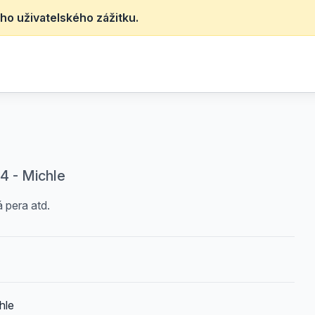
ho uživatelského zážitku.
 4 - Michle
 pera atd.
hle