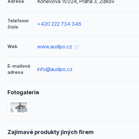
Koněvova 151/24, Praha 3, Žižkov
Adresa
Telefonní
+420 222 734 346
číslo
www.audipo.cz
Web
E-mailová
info@audipo.cz
adresa
Fotogalerie
Zajímavé produkty jiných firem