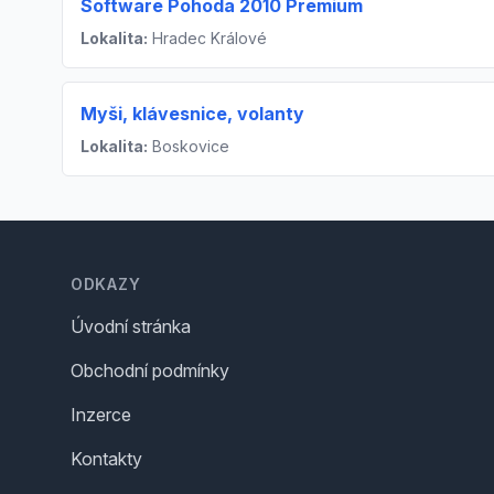
Software Pohoda 2010 Premium
Lokalita:
Hradec Králové
Myši, klávesnice, volanty
Lokalita:
Boskovice
Footer
ODKAZY
Úvodní stránka
Obchodní podmínky
Inzerce
Kontakty