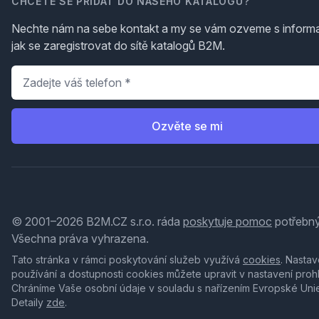
CHCETE SE PŘIDAT DO NAŠEHO KATALOGU?
Nechte nám na sebe kontakt a my se vám ozveme s inform
jak se zaregistrovat do sítě katalogů B2M.
Telefon
*
Ozvěte se mi
© 2001–2026 B2M.CZ s.r.o. ráda
poskytuje pomoc
potřebný
Všechna práva vyhrazena.
Tato stránka v rámci poskytování služeb využívá
cookies
. Nastav
používání a dostupnosti cookies můžete upravit v nastavení proh
Chráníme Vaše osobní údaje v souladu s nařízením Evropské Uni
Detaily
zde
.