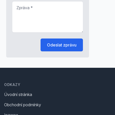
Zpráva
*
Odeslat zprávu
Footer
ODKAZY
Úvodní stránka
Obchodní podmínky