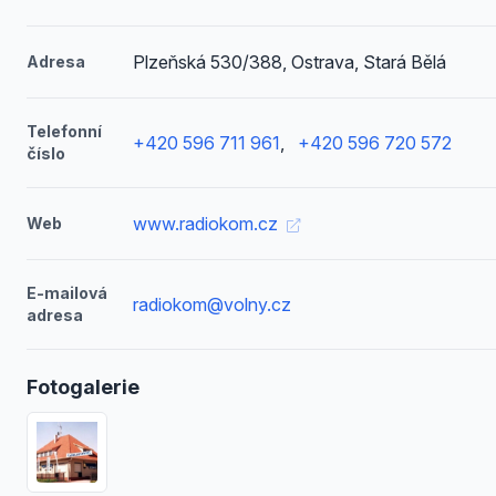
Plzeňská 530/388, Ostrava, Stará Bělá
Adresa
Telefonní
+420 596 711 961
,
+420 596 720 572
číslo
www.radiokom.cz
Web
E-mailová
radiokom@volny.cz
adresa
Fotogalerie