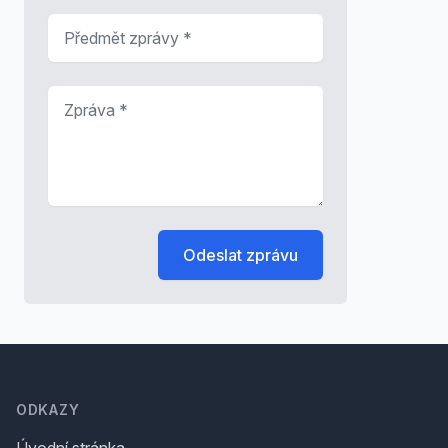
Předmět zprávy
*
Zpráva
*
Odeslat zprávu
Footer
ODKAZY