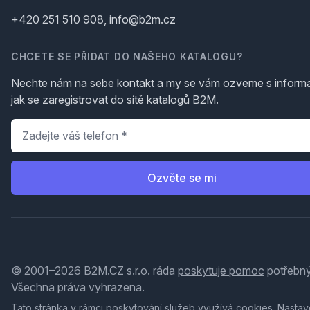
+420 251 510 908, info@b2m.cz
CHCETE SE PŘIDAT DO NAŠEHO KATALOGU?
Nechte nám na sebe kontakt a my se vám ozveme s inform
jak se zaregistrovat do sítě katalogů B2M.
Telefon
*
Ozvěte se mi
© 2001–2026 B2M.CZ s.r.o. ráda
poskytuje pomoc
potřebný
Všechna práva vyhrazena.
Tato stránka v rámci poskytování služeb využívá
cookies
. Nastav