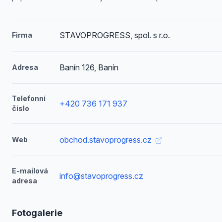
STAVOPROGRESS, spol. s r.o.
Firma
Banín 126, Banín
Adresa
Telefonní
+420 736 171 937
číslo
obchod.stavoprogress.cz
Web
E-mailová
info@stavoprogress.cz
adresa
Fotogalerie