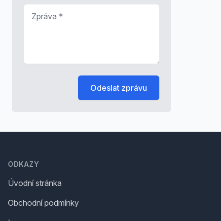
Zpráva
*
Odeslat zprávu
Footer
ODKAZY
Úvodní stránka
Obchodní podmínky