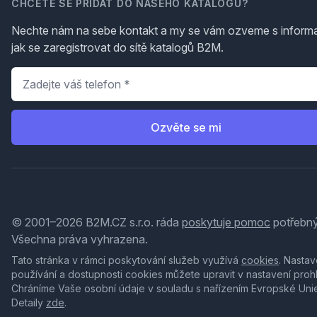
CHCETE SE PŘIDAT DO NAŠEHO KATALOGU?
Nechte nám na sebe kontakt a my se vám ozveme s inform
jak se zaregistrovat do sítě katalogů B2M.
Telefon
*
Ozvěte se mi
© 2001–2026 B2M.CZ s.r.o. ráda
poskytuje pomoc
potřebný
Všechna práva vyhrazena.
Tato stránka v rámci poskytování služeb využívá
cookies
. Nastav
používání a dostupnosti cookies můžete upravit v nastavení proh
Chráníme Vaše osobní údaje v souladu s nařízením Evropské Uni
Detaily
zde
.