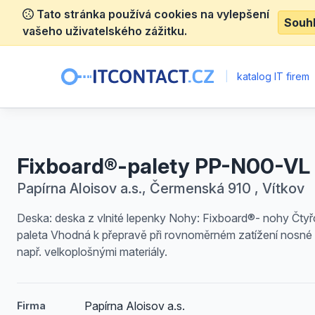
Tato stránka používá cookies na vylepšení
Souh
vašeho uživatelského zážitku.
|
katalog IT firem
Fixboard®-palety PP-N00-VL
Papírna Aloisov a.s., Čermenská 910 , Vítkov
Deska: deska z vlnité lepenky Nohy: Fixboard®- nohy Čty
paleta Vhodná k přepravě při rovnoměrném zatížení nosné
např. velkoplošnými materiály.
Papírna Aloisov a.s.
Firma