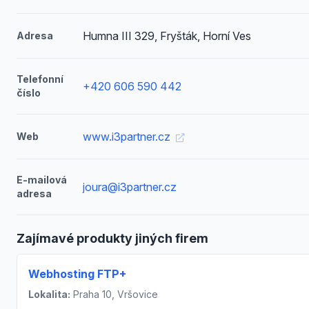
Humna III 329, Fryšták, Horní Ves
Adresa
Telefonní
+420 606 590 442
číslo
www.i3partner.cz
Web
E-mailová
joura@i3partner.cz
adresa
Zajímavé produkty jiných firem
Webhosting FTP+
Lokalita:
Praha 10, Vršovice