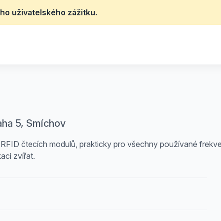
ho uživatelského zážitku.
raha 5, Smíchov
m RFID čtecích modulů, prakticky pro všechny používané frekve
aci zvířat.