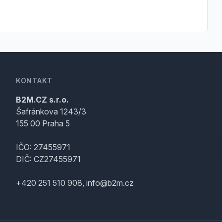
KONTAKT
B2M.CZ s.r.o.
Šafránkova 1243/3
155 00 Praha 5
IČO: 27455971
DIČ: CZ27455971
+420 251 510 908, info@b2m.cz