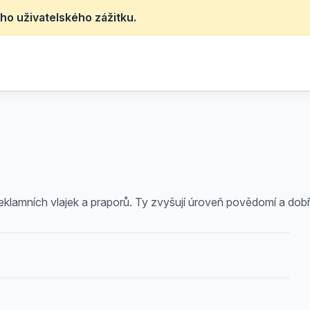
ho uživatelského zážitku.
lamních vlajek a praporů. Ty zvyšují úroveň povědomí a dobře 