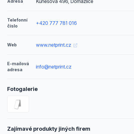
Kunešova 496, Domažlice
Adresa
Telefonní
+420 777 781 016
číslo
www.netprint.cz
Web
E-mailová
info@netprint.cz
adresa
Fotogalerie
Zajímavé produkty jiných firem