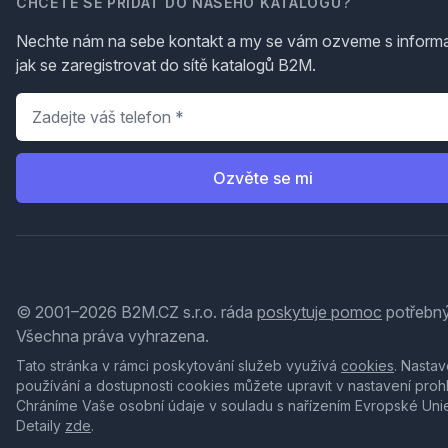
CHCETE SE PŘIDAT DO NAŠEHO KATALOGU?
Nechte nám na sebe kontakt a my se vám ozveme s inform
jak se zaregistrovat do sítě katalogů B2M.
Telefon
*
Ozvěte se mi
© 2001–2026 B2M.CZ s.r.o. ráda
poskytuje pomoc
potřebný
Všechna práva vyhrazena.
Tato stránka v rámci poskytování služeb využívá
cookies
. Nastav
používání a dostupnosti cookies můžete upravit v nastavení proh
Chráníme Vaše osobní údaje v souladu s nařízením Evropské Uni
Detaily
zde
.