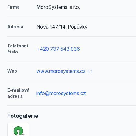
MoroSystems, s.r.o.
Firma
Nová 147/14, Popůvky
Adresa
Telefonní
+420 737 543 936
číslo
www.morosystems.cz
Web
E-mailová
info@morosystems.cz
adresa
Fotogalerie