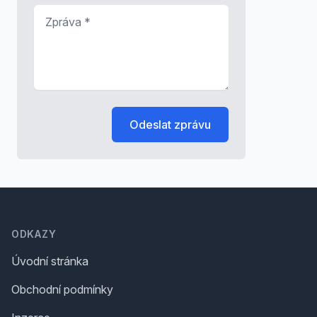
Zpráva
*
Odeslat zprávu
Footer
ODKAZY
Úvodní stránka
Obchodní podmínky