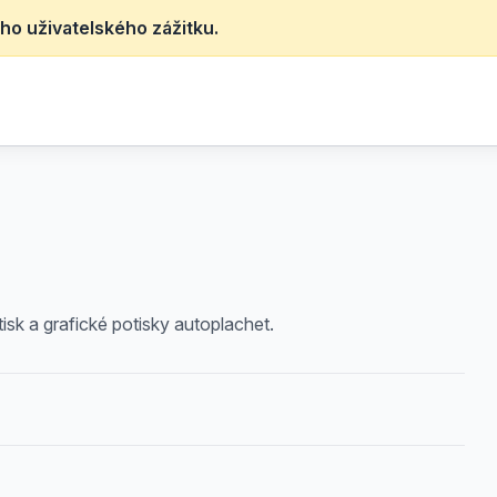
ho uživatelského zážitku.
tisk a grafické potisky autoplachet.