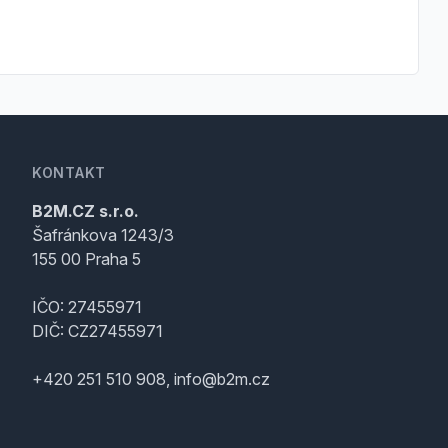
KONTAKT
B2M.CZ s.r.o.
Šafránkova 1243/3
155 00 Praha 5
IČO: 27455971
DIČ: CZ27455971
+420 251 510 908, info@b2m.cz