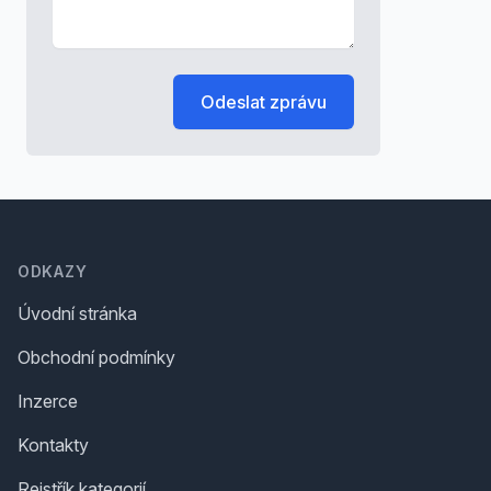
Odeslat zprávu
Footer
ODKAZY
Úvodní stránka
Obchodní podmínky
Inzerce
Kontakty
Rejstřík kategorií