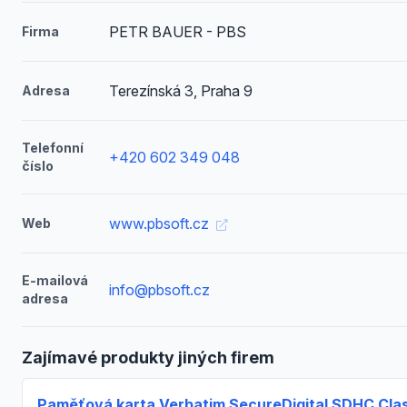
PETR BAUER - PBS
Firma
Terezínská 3, Praha 9
Adresa
Telefonní
+420 602 349 048
číslo
www.pbsoft.cz
Web
E-mailová
info@pbsoft.cz
adresa
Zajímavé produkty jiných firem
Paměťová karta Verbatim SecureDigital SDHC Cla