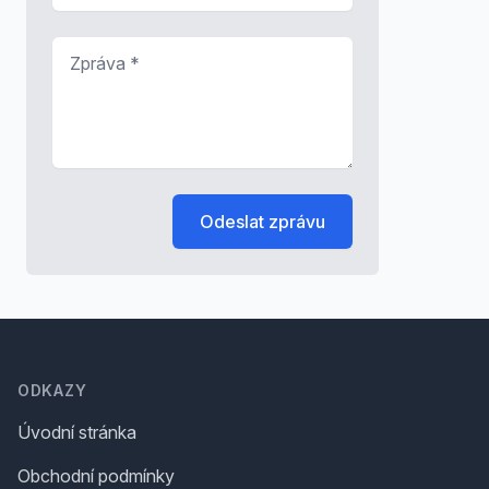
Zpráva
*
Odeslat zprávu
Footer
ODKAZY
Úvodní stránka
Obchodní podmínky