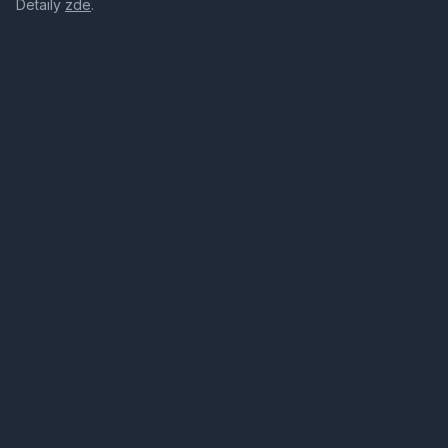
Detaily
zde
.