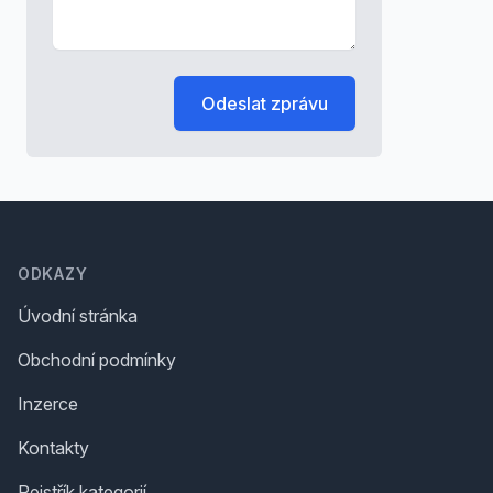
Odeslat zprávu
Footer
ODKAZY
Úvodní stránka
Obchodní podmínky
Inzerce
Kontakty
Rejstřík kategorií