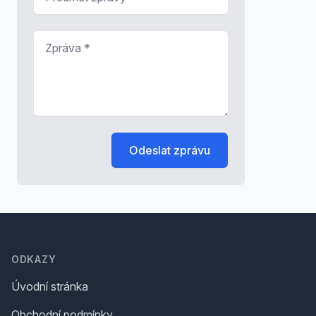
Zpráva
*
Odeslat zprávu
Footer
ODKAZY
Úvodní stránka
Obchodní podmínky