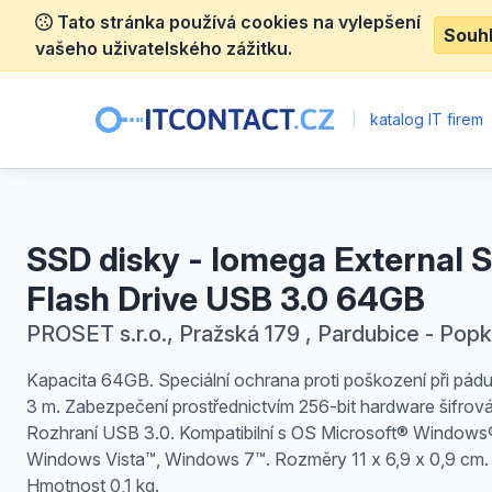
Tato stránka používá cookies na vylepšení
Souh
vašeho uživatelského zážitku.
|
katalog IT firem
SSD disky - Iomega External 
Flash Drive USB 3.0 64GB
PROSET s.r.o., Pražská 179 , Pardubice - Pop
Kapacita 64GB. Speciální ochrana proti poškození při pád
3 m. Zabezpečení prostřednictvím 256-bit hardware šifrová
Rozhraní USB 3.0. Kompatibilní s OS Microsoft® Windows
Windows Vista™, Windows 7™. Rozměry 11 x 6,9 x 0,9 cm.
Hmotnost 0,1 kg.