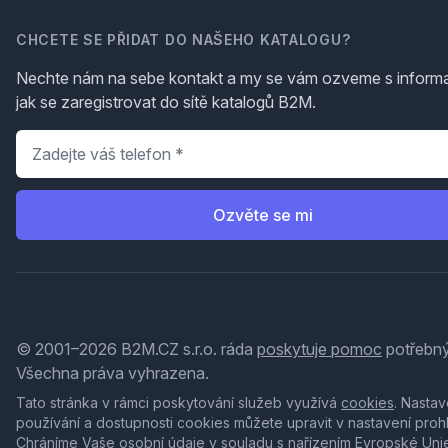
CHCETE SE PŘIDAT DO NAŠEHO KATALOGU?
Nechte nám na sebe kontakt a my se vám ozveme s inform
jak se zaregistrovat do sítě katalogů B2M.
Telefon
*
Ozvěte se mi
© 2001–2026 B2M.CZ s.r.o. ráda
poskytuje pomoc
potřebný
Všechna práva vyhrazena.
Tato stránka v rámci poskytování služeb využívá
cookies
. Nastav
používání a dostupnosti cookies můžete upravit v nastavení proh
Chráníme Vaše osobní údaje v souladu s nařízením Evropské Uni