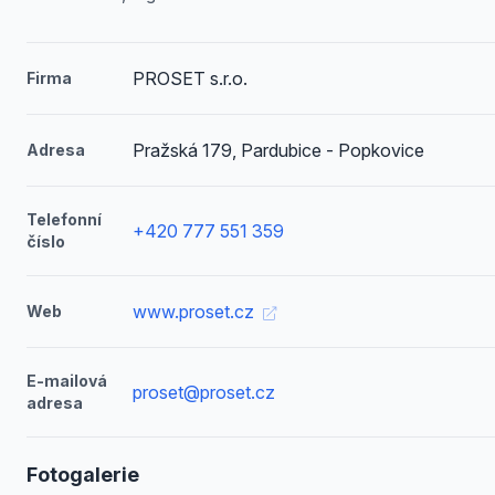
PROSET s.r.o.
Firma
Pražská 179, Pardubice - Popkovice
Adresa
Telefonní
+420 777 551 359
číslo
www.proset.cz
Web
E-mailová
proset@proset.cz
adresa
Fotogalerie